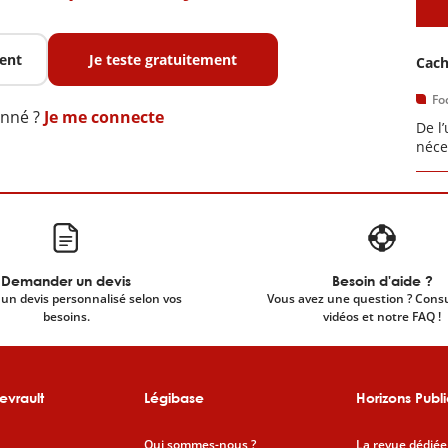
A
ent
Je teste gratuitement
Cach
Fo
onné ?
Je me connecte
De l
néce
Demander un devis
Besoin d'aide ?
un devis personnalisé selon vos
Vous avez une question ? Cons
besoins.
vidéos et notre FAQ !
evrault
Légibase
Horizons Publi
Qui sommes-nous ?
La revue dédiée