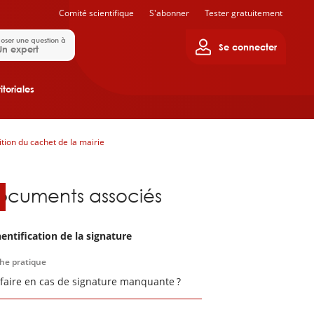
Comité scientifique
S'abonner
Tester gratuitement
oser une question à
Se connecter
Un expert
itoriales
tion du cachet de la mairie
ocuments associés
entification de la signature
che pratique
faire en cas de signature manquante ?