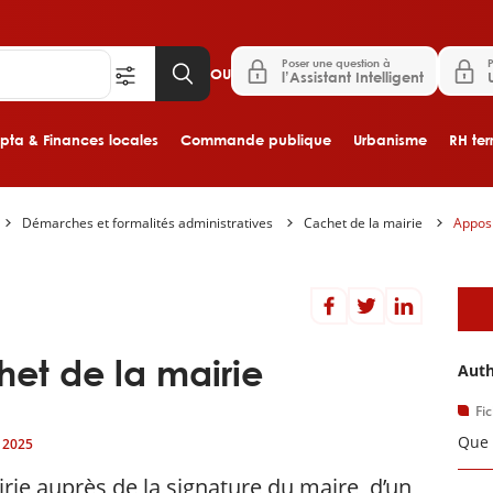
Poser une question à
P
OU
l’Assistant Intelligent
ta & Finances locales
Commande publique
Urbanisme
RH terr
Démarches et formalités administratives
Cachet de la mairie
Apposi
Aller au contenu principal
D
et de la mairie
Auth
Fi
Que 
 2025
irie auprès de la signature du maire, d’un