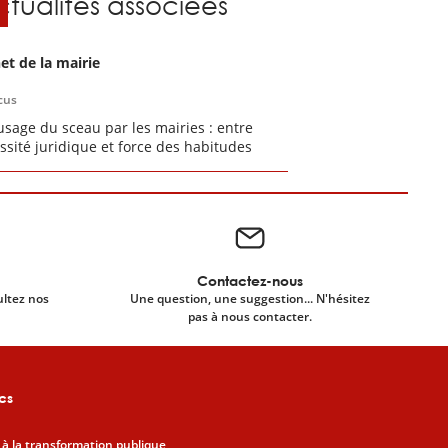
ctualités associées
et de la mairie
cus
’usage du sceau par les mairies : entre
ssité juridique et force des habitudes
Contactez-nous
ultez nos
Une question, une suggestion... N'hésitez
pas à nous contacter.
cs
 à la transformation publique