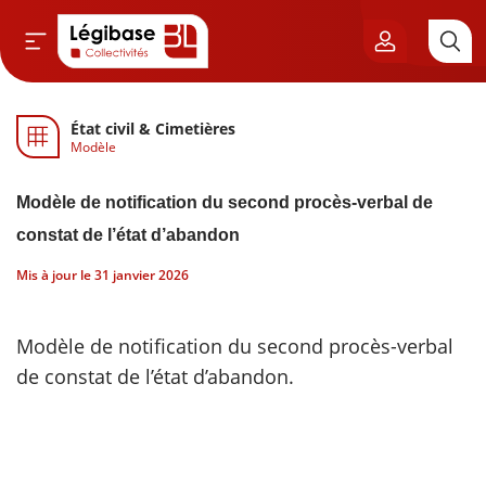
État civil & Cimetières
Aller au contenu principal
Modèle
vil & Cimetières
Modèle de notification du second procès-verbal de
ns & Élu local
constat de l’état d’abandon
Mis à jour le
31 janvier 2026
& Finances locales
de publique
Modèle de notification du second procès-verbal
de constat de l’état d’abandon.
sme
itoriales