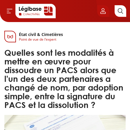
État civil & Cimetières
Aller au contenu principal
Point de vue de l'expert
vil & Cimetières
Quelles sont les modalités à
ns & Élu local
mettre en œuvre pour
dissoudre un PACS alors que
& Finances locales
l'un des deux partenaires a
changé de nom, par adoption
de publique
simple, entre la signature du
PACS et la dissolution ?
sme
itoriales