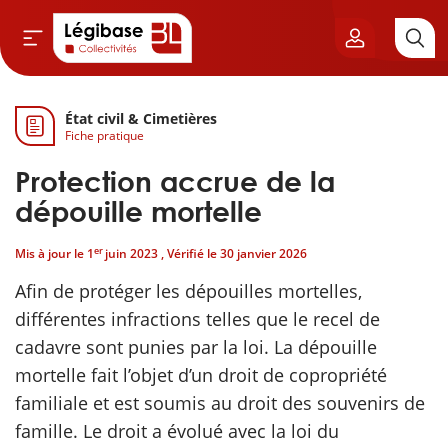
État civil & Cimetières
Aller au contenu principal
Fiche pratique
vil & Cimetières
Protection accrue de la
ns & Élu local
dépouille mortelle
er
Mis à jour le
1
juin 2023
, Vérifié le
30 janvier 2026
& Finances locales
Afin de protéger les dépouilles mortelles,
de publique
différentes infractions telles que le recel de
cadavre sont punies par la loi. La dépouille
sme
mortelle fait l’objet d’un droit de copropriété
familiale et est soumis au droit des souvenirs de
itoriales
famille. Le droit a évolué avec la loi du