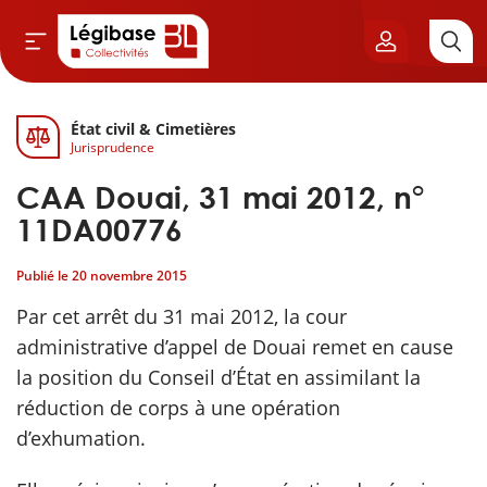
État civil & Cimetières
Aller au contenu principal
Jurisprudence
vil & Cimetières
CAA Douai, 31 mai 2012, n°
ns & Élu local
11DA00776
Publié le
20 novembre 2015
& Finances locales
Par cet arrêt du 31 mai 2012, la cour
de publique
administrative d’appel de Douai remet en cause
la position du Conseil d’État en assimilant la
sme
réduction de corps à une opération
d’exhumation.
itoriales