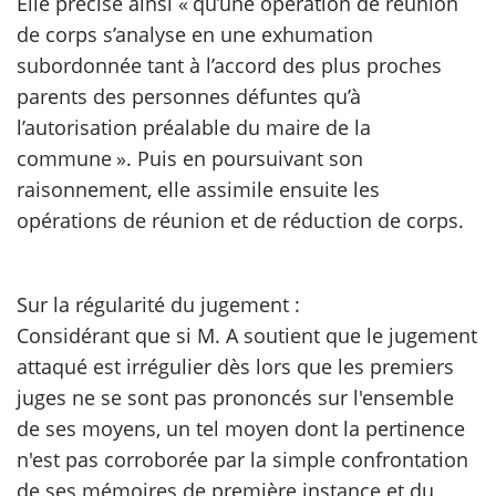
Elle précise ainsi « qu’une opération de réunion
de corps s’analyse en une exhumation
scientifique
subordonnée tant à l’accord des plus proches
parents des personnes défuntes qu’à
er
l’autorisation préalable du maire de la
commune ». Puis en poursuivant son
gratuitement
raisonnement, elle assimile ensuite les
opérations de réunion et de réduction de corps.
Sur la régularité du jugement :
Considérant que si M. A soutient que le jugement
attaqué est irrégulier dès lors que les premiers
juges ne se sont pas prononcés sur l'ensemble
de ses moyens, un tel moyen dont la pertinence
n'est pas corroborée par la simple confrontation
de ses mémoires de première instance et du