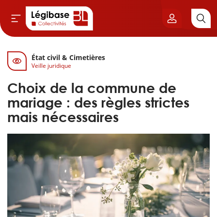
État civil & Cimetières
Aller au contenu principal
Veille juridique
vil & Cimetières
Choix de la commune de
ns & Élu local
mariage : des règles strictes
mais nécessaires
& Finances locales
de publique
sme
itoriales