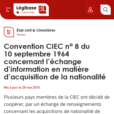
État civil & Cimetières
Aller au contenu principal
Textes
vil & Cimetières
o
Convention CIEC n
8 du
ns & Élu local
10 septembre 1964
concernant l’échange
& Finances locales
d’information en matière
d’acquisition de la nationalité
de publique
Mis à jour le
28 mai 2010
sme
Plusieurs pays membres de la CIEC ont décidé de
coopérer, par un échange de renseignements
itoriales
concernant les acquisitions de nationalité de