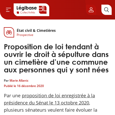
État civil & Cimetières
Aller au contenu principal
Prospective
vil & Cimetières
Proposition de loi tendant à
ns & Élu local
ouvrir le droit à sépulture dans
un cimetière d’une commune
& Finances locales
aux personnes qui y sont nées
de publique
Par
Marie Allanic
Publié le
16 décembre 2020
sme
Par une
proposition de loi enregistrée à la
présidence du Sénat le 13 octobre 2020
,
itoriales
plusieurs sénateurs veulent faire évoluer la