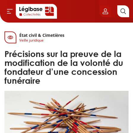
État civil & Cimetières
Aller au contenu principal
Veille juridique
vil & Cimetières
Précisions sur la preuve de la
ns & Élu local
modification de la volonté du
fondateur d’une concession
& Finances locales
funéraire
de publique
sme
itoriales