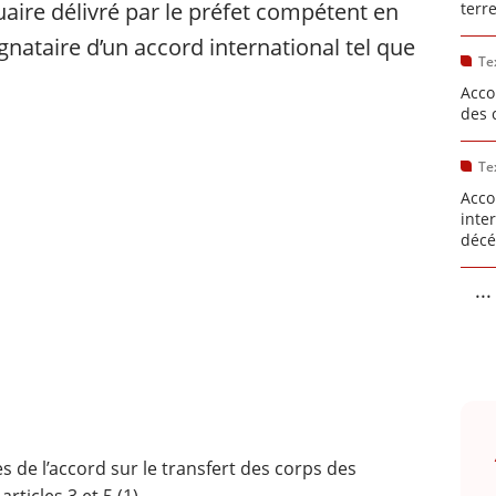
aire délivré par le préfet compétent en
terr
gnataire d’un accord international tel que
Te
Acco
des 
Te
Acco
inte
décé
...
s de l’accord sur le transfert des corps des