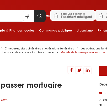
Poser une question à
P
OU
l’Assistant Intelligent
ta & Finances locales
Commande publique
Urbanisme
RH terr
Cimetières, sites cinéraires et opérations funéraires
Les opérations funé
Aller au contenu principal
Transport de corps après mise en bière
Modèle de laissez-passer mortuai
D
-passer mortuaire
Décè
Te
Acco
r 2026
en m