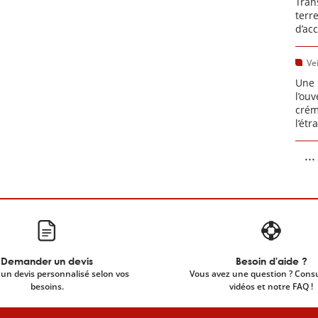
Tran
terr
d’ac
Vei
Une 
l’ou
crém
l’étr
...
Demander un devis
Besoin d'aide ?
un devis personnalisé selon vos
Vous avez une question ? Cons
besoins.
vidéos et notre FAQ !