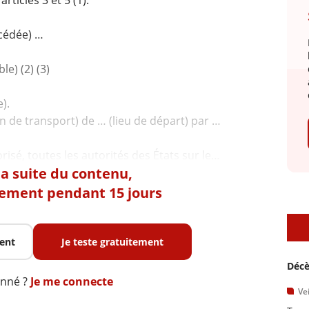
icles 3 et 5 (1).
cédée) …
le) (2) (3)
).
n de transport) de … (lieu de départ) par …
 la suite du contenu,
tement pendant 15 jours
A
ent
Je teste gratuitement
Décè
onné ?
Je me connecte
Vei