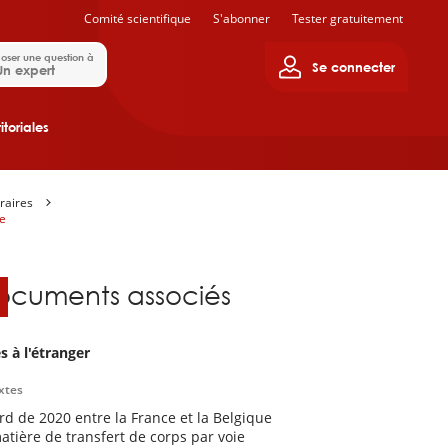
Comité scientifique
S'abonner
Tester gratuitement
oser une question à
Se connecter
Un expert
itoriales
raires
re
ocuments associés
s à l'étranger
xtes
rd de 2020 entre la France et la Belgique
atière de transfert de corps par voie