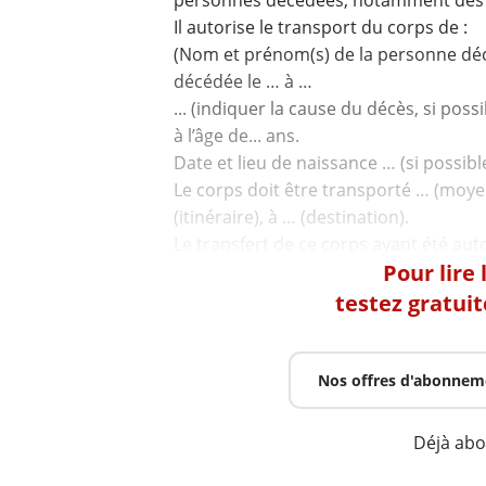
personnes décédées, notamment des art
Il autorise le transport du corps de :
(Nom et prénom(s) de la personne dé
décédée le … à …
... (indiquer la cause du décès, si possib
à l’âge de... ans.
Date et lieu de naissance … (si possible
Le corps doit être transporté … (moye
(itinéraire), à … (destination).
Pour lire
testez gratui
Nos offres d'abonnem
Déjà ab