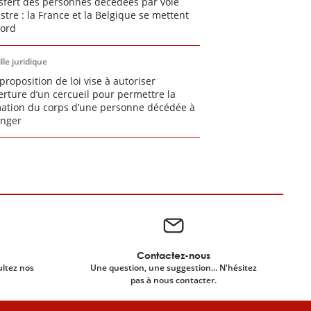
sfert des personnes décédées par voie
estre : la France et la Belgique se mettent
cord
lle juridique
proposition de loi vise à autoriser
verture d’un cercueil pour permettre la
ation du corps d’une personne décédée à
anger
Contactez-nous
ultez nos
Une question, une suggestion... N'hésitez
pas à nous contacter.