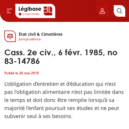
État civil & Cimetières
Aller au contenu principal
Jurisprudence
vil & Cimetières
Cass. 2e civ., 6 févr. 1985, no
ns & Élu local
83-14786
Publié le
26 mai 2010
& Finances locales
L’obligation d’entretien et d’éducation qui n’est
de publique
pas l’obligation alimentaire n’est pas limitée dans
le temps et doit donc être remplie lorsqu’à sa
sme
majorité l’enfant poursuit ses études et ne peut
subvenir seul à ses besoins.
itoriales