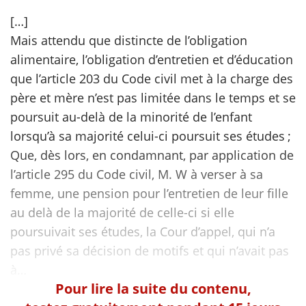
[…]
scientifique
Mais attendu que distincte de l’obligation
alimentaire, l’obligation d’entretien et d’éducation
er
que l’article 203 du Code civil met à la charge des
père et mère n’est pas limitée dans le temps et se
gratuitement
poursuit au-delà de la minorité de l’enfant
lorsqu’à sa majorité celui-ci poursuit ses études ;
Que, dès lors, en condamnant, par application de
l’article 295 du Code civil, M. W à verser à sa
femme, une pension pour l’entretien de leur fille
au delà de la majorité de celle-ci si elle
poursuivait ses études, la Cour d’appel, qui n’a
pas privé sa décision de motifs et qui n’avait pas
Pour lire la suite du contenu,