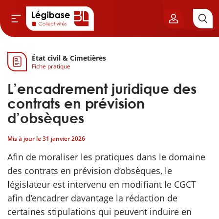
État civil & Cimetières
Aller au contenu principal
Fiche pratique
vil & Cimetières
L’encadrement juridique des
ns & Élu local
contrats en prévision
d’obsèques
& Finances locales
Mis à jour le
31 janvier 2026
de publique
Afin de moraliser les pratiques dans le domaine
des contrats en prévision d’obsèques, le
sme
législateur est intervenu en modifiant le CGCT
afin d’encadrer davantage la rédaction de
itoriales
certaines stipulations qui peuvent induire en