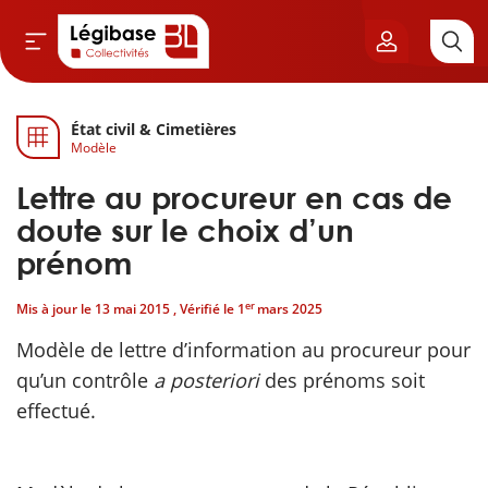
État civil & Cimetières
Aller au contenu principal
Modèle
vil & Cimetières
Lettre au procureur en cas de
ns & Élu local
doute sur le choix d’un
prénom
& Finances locales
er
Mis à jour le
13 mai 2015
, Vérifié le
1
mars 2025
de publique
Modèle de lettre d’information au procureur pour
qu’un contrôle
a posteriori
des prénoms soit
sme
effectué.
itoriales