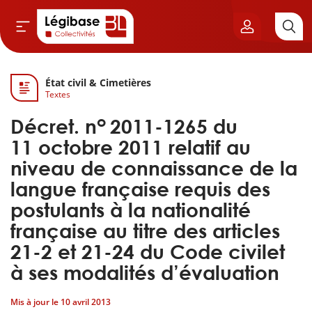
État civil & Cimetières
Aller au contenu principal
Textes
vil & Cimetières
o
Décret. n
2011-1265 du
ns & Élu local
11 octobre 2011 relatif au
niveau de connaissance de la
& Finances locales
langue française requis des
postulants à la nationalité
de publique
française au titre des articles
21-2 et 21-24 du Code civilet
sme
à ses modalités d’évaluation
itoriales
Mis à jour le
10 avril 2013