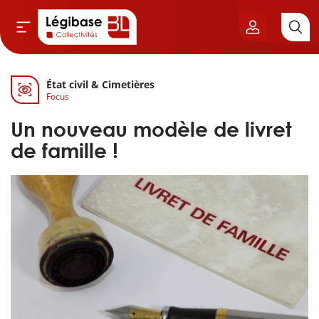
État civil & Cimetières
Aller au contenu principal
Focus
vil & Cimetières
Un nouveau modèle de livret
ns & Élu local
de famille !
& Finances locales
de publique
sme
itoriales