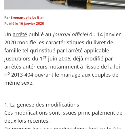
scientifique
Par
Emmanuelle Le Bian
Publié le
16 janvier 2020
er
Un
arrêté
publié au
Journal officiel
du 14 janvier
2020 modifie les caractéristiques du livret de
gratuitement
famille tel qu’institué par l’arrêté applicable
er
jusqu’alors du 1
juin 2006, déjà modifié par
arrêtés antérieurs, notamment à l’issue de la loi
o
n
2013-404
ouvrant le mariage aux couples de
même sexe.
1. La genèse des modifications
Ces modifications sont issues principalement de
deux lois récentes.
En premier lieu, ces modifications font suite à la