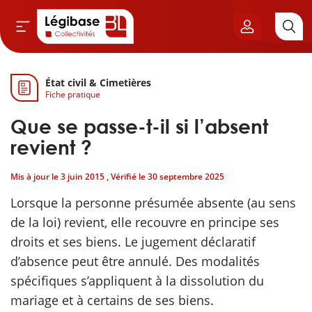
État civil & Cimetières
Aller au contenu principal
Fiche pratique
vil & Cimetières
Que se passe-t-il si l’absent
ns & Élu local
revient ?
Mis à jour le
3 juin 2015
, Vérifié le
30 septembre 2025
& Finances locales
Lorsque la personne présumée absente (au sens
de publique
de la loi) revient, elle recouvre en principe ses
droits et ses biens. Le jugement déclaratif
sme
d’absence peut être annulé. Des modalités
spécifiques s’appliquent à la dissolution du
itoriales
mariage et à certains de ses biens.