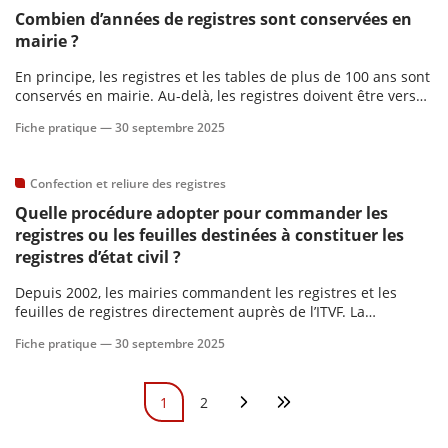
Combien d’années de registres sont conservées en
mairie ?
En principe, les registres et les tables de plus de 100 ans sont
conservés en mairie. Au-delà, les registres doivent être versés
aux archives départementales avec une distinction entre les
Fiche pratique —
30 septembre 2025
communes de plus de 2 000 habitants et celles en dessous de
ce seuil.
Confection et reliure des registres
Quelle procédure adopter pour commander les
registres ou les feuilles destinées à constituer les
registres d’état civil ?
Depuis 2002, les mairies commandent les registres et les
feuilles de registres directement auprès de l’ITVF. La
commande est annuelle en principe et celle-ci, ainsi que
Fiche pratique —
30 septembre 2025
l’expédition, est effectuée sur la base d’un découpage
géographique du territoire en cinq zones.
Pagination
1
2
Page courante
Page
Page suivante
Dernière page