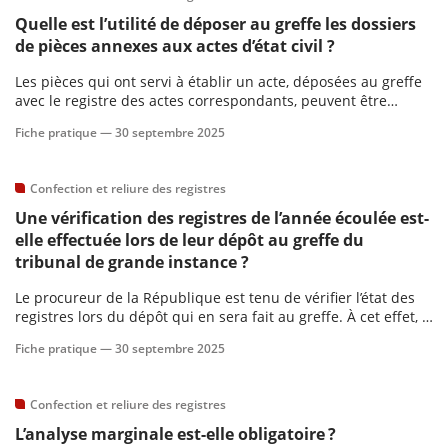
Quelle est l’utilité de déposer au greffe les dossiers
de pièces annexes aux actes d’état civil ?
Les pièces qui ont servi à établir un acte, déposées au greffe
avec le registre des actes correspondants, peuvent être
consultées par le procureur afin de vérifier que les conditions
Fiche pratique —
30 septembre 2025
exigées par le Code civil ont été respectées.
Confection et reliure des registres
Une vérification des registres de l’année écoulée est-
elle effectuée lors de leur dépôt au greffe du
tribunal de grande instance ?
Le procureur de la République est tenu de vérifier l’état des
registres lors du dépôt qui en sera fait au greffe. À cet effet, il
dressera un procès-verbal sommaire de cette vérification.
Fiche pratique —
30 septembre 2025
Confection et reliure des registres
L’analyse marginale est-elle obligatoire ?