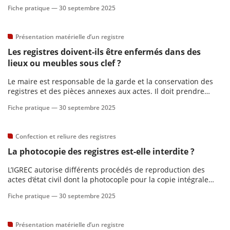
Fiche pratique —
30 septembre 2025
Présentation matérielle d’un registre
Les registres doivent-ils être enfermés dans des
lieux ou meubles sous clef ?
Le maire est responsable de la garde et la conservation des
registres et des pièces annexes aux actes. Il doit prendre
toutes les mesures nécessaires pour que les registres ne
Fiche pratique —
30 septembre 2025
courent aucun risque de dégradation, disparition ou d’accès à
des personnes non autorisées.
Confection et reliure des registres
La photocopie des registres est-elle interdite ?
L’IGREC autorise différents procédés de reproduction des
actes d’état civil dont la photocopîe pour la copie intégrale
d’actes sauf exception légalement définie.
Fiche pratique —
30 septembre 2025
Présentation matérielle d’un registre