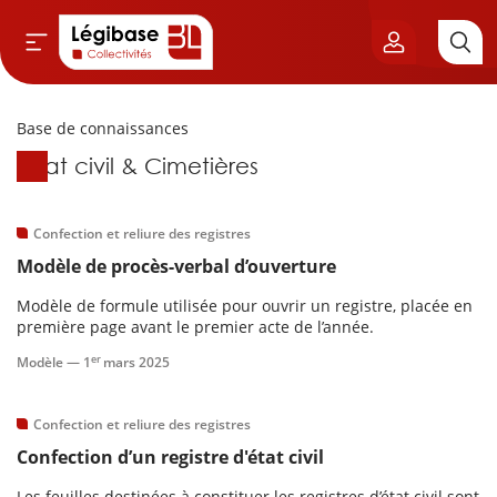
Base de connaissances
Aller au contenu principal
Base de connaissances
État civil & Cimetières
vil & Cimetières
ns & Élu local
Confection et reliure des registres
Modèle de procès-verbal d’ouverture
& Finances locales
Modèle de formule utilisée pour ouvrir un registre, placée en
première page avant le premier acte de l’année.
de publique
er
Modèle —
1
mars 2025
sme
Confection et reliure des registres
Confection d’un registre d'état civil
itoriales
Les feuilles destinées à constituer les registres d’état civil sont