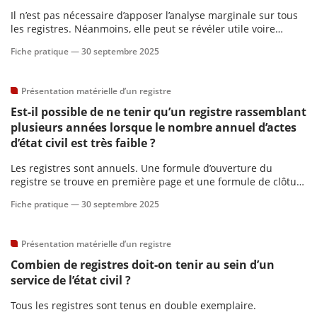
Il n’est pas nécessaire d’apposer l’analyse marginale sur tous
les registres. Néanmoins, elle peut se révéler utile voire
indispensable dans certains cas.
Fiche pratique —
30 septembre 2025
Présentation matérielle d’un registre
Est-il possible de ne tenir qu’un registre rassemblant
plusieurs années lorsque le nombre annuel d’actes
d’état civil est très faible ?
Les registres sont annuels. Une formule d’ouverture du
registre se trouve en première page et une formule de clôture
est apposée à la suite du dernier acte. Après la clôture
Fiche pratique —
30 septembre 2025
annuelle et avant le dépôt du second exemplaire au greffe, on
procède à la reliure définitive des registres.
Présentation matérielle d’un registre
Combien de registres doit-on tenir au sein d’un
service de l’état civil ?
Tous les registres sont tenus en double exemplaire.