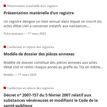
Présentation matérielle d’un registre
Présentation matérielle d’un registre
Un registre désigne un livre annuel dans lequel on inscrit les
actes d’état civil à conserver (relatifs aux naissances,
mariages, décès). Il peut être unique, mais, le plus souvent, il
er
Fiche pratique —
1
mars 2025
est tenu en trois catégories.
Confection et reliure des registres
Modèle de dossier des pièces annexes
Modèle de dossier constitué des pièces annexes aux actes
d’état civil et remis chaque année au greffe du TGI en même
temps que le second exemplaire du registre.
er
Modèle —
1
mars 2025
Confection et reliure des registres
o
Décret n
2007-157 du 5 février 2007 relatif aux
substances vénéneuses et modifiant le Code de la
santé publique