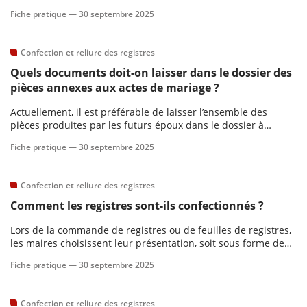
ajouter lorsque la clôture est intervenue.
Fiche pratique —
30 septembre 2025
Confection et reliure des registres
Quels documents doit-on laisser dans le dossier des
pièces annexes aux actes de mariage ?
Actuellement, il est préférable de laisser l’ensemble des
pièces produites par les futurs époux dans le dossier à
l’intention du greffe.
Fiche pratique —
30 septembre 2025
Confection et reliure des registres
Comment les registres sont-ils confectionnés ?
Lors de la commande de registres ou de feuilles de registres,
les maires choisissent leur présentation, soit sous forme de
registre relié par avance, soit sous forme de feuillets mobiles.
Fiche pratique —
30 septembre 2025
Le papier spécial utilisé pour les registres est fourni par l’ITVF.
Confection et reliure des registres