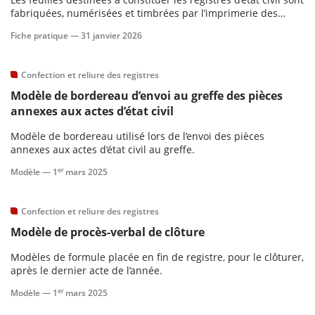
fabriquées, numérisées et timbrées par l’imprimerie des
timbres-poste et de valeurs fiduciaires (ITVF).
scientifique
Fiche pratique —
31 janvier 2026
er
Confection et reliure des registres
Modèle de bordereau d’envoi au greffe des pièces
gratuitement
annexes aux actes d’état civil
Modèle de bordereau utilisé lors de l’envoi des pièces
annexes aux actes d’état civil au greffe.
er
Modèle —
1
mars 2025
Confection et reliure des registres
Modèle de procès-verbal de clôture
Modèles de formule placée en fin de registre, pour le clôturer,
après le dernier acte de l’année.
er
Modèle —
1
mars 2025