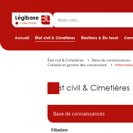
Accueil
État civil & Cimetières
Élections & Élu local
Comp
État civil & Cimetières
Base de connaissances
Création et gestion des concessions
Informatis
Base de connaissanc
État civil & Cimetières
Base de connaissances
Filiation