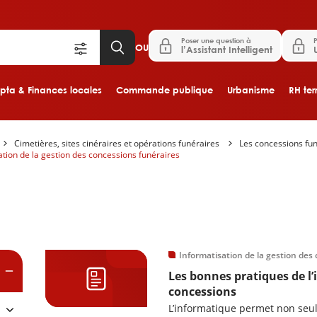
Poser une question à
P
OU
l’Assistant Intelligent
ta & Finances locales
Commande publique
Urbanisme
RH terr
Cimetières, sites cinéraires et opérations funéraires
Les concessions fu
Aller au contenu principal
ation de la gestion des concessions funéraires
es
Informatisation de la gestion des
Les bonnes pratiques de l’
concessions
L’informatique permet non seul