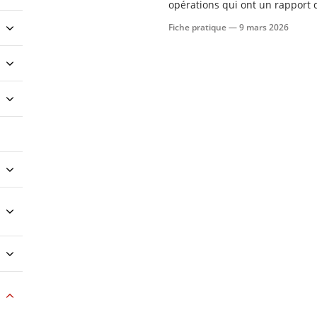
opérations qui ont un rapport d
sépultures d’un ou de plusieurs
Fiche pratique —
9 mars 2026
actes de concession, autorisati
d’éditer les documents ju