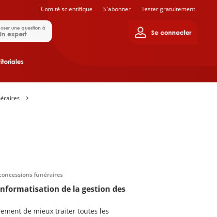
Comité scientifique
S'abonner
Tester gratuitement
oser une question à
Se connecter
Un expert
itoriales
néraires
 concessions funéraires
informatisation de la gestion des
ement de mieux traiter toutes les