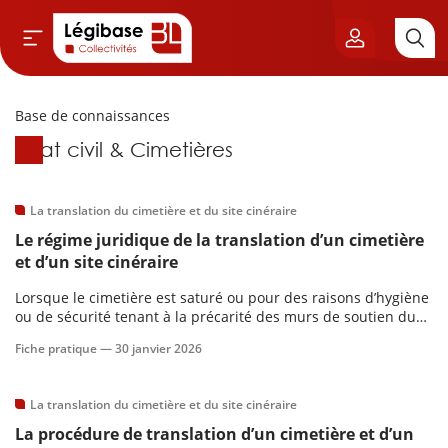
Base de connaissances
Aller au contenu principal
Base de connaissances
État civil & Cimetières
vil & Cimetières
ns & Élu local
La translation du cimetière et du site cinéraire
Le régime juridique de la translation d’un cimetière
& Finances locales
et d’un site cinéraire
Lorsque le cimetière est saturé ou pour des raisons d’hygiène
de publique
ou de sécurité tenant à la précarité des murs de soutien du
cimetière, il peut faire l’objet d’une translation, c’est-à-dire
Fiche pratique —
30 janvier 2026
être désaffecté.
sme
La translation du cimetière et du site cinéraire
itoriales
La procédure de translation d’un cimetière et d’un