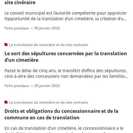
site cinéraire
Le conseil municipal est l’autorité compétente pour apprécier
scientifique
l’opportunité de la translation d’un cimetière, la création d’une
nouvelle nécropole ainsi que l’avenir de l’ancien cimetière.
Fiche pratique —
30 janvier 2026
er
La translation du cimetière et du site cinéraire
gratuitement
Le sort des sépultures concernées par la translation
d’un cimetière
Passé le délai de cinq ans, le transfert d’office des sépultures,
c’est-à-dire des concessions non demandées par les familles,
pourra être effectué par la commune.
Fiche pratique —
30 janvier 2026
La translation du cimetière et du site cinéraire
Droits et obligations du concessionnaire et de la
commune en cas de translation
En cas de translation d’un cimetière, le concessionnaire a le