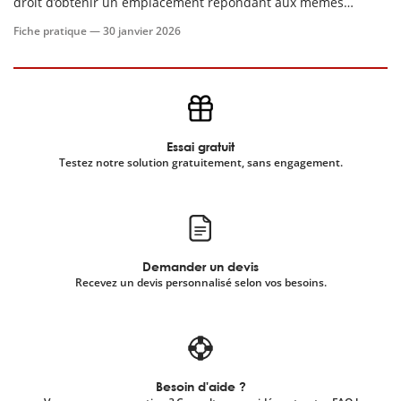
droit d’obtenir un emplacement répondant aux mêmes
caractéristiques dans un autre site funéraire ou cinéraire, de
Fiche pratique —
30 janvier 2026
même superficie et pour le temps de validité de la concession
restant à courir.
Essai gratuit
Testez notre solution gratuitement, sans engagement.
Demander un devis
Recevez un devis personnalisé selon vos besoins.
Besoin d'aide ?