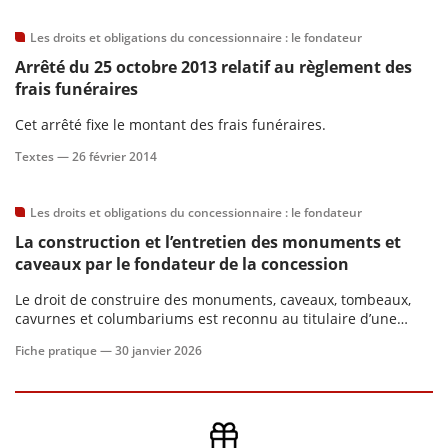
Les droits et obligations du concessionnaire : le fondateur
Arrêté du 25 octobre 2013 relatif au règlement des
frais funéraires
Cet arrêté fixe le montant des frais funéraires.
Textes —
26 février 2014
Les droits et obligations du concessionnaire : le fondateur
La construction et l’entretien des monuments et
caveaux par le fondateur de la concession
Le droit de construire des monuments, caveaux, tombeaux,
cavurnes et columbariums est reconnu au titulaire d’une
concession funéraire. Les communes ne peuvent ainsi pas
Fiche pratique —
30 janvier 2026
exiger que les terrains soient obligatoirement aménagés.