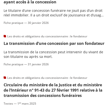
ayant accès à la concession
Le titulaire d’une concession funéraire ne jouit pas d’un droit
scientifique
réel immobilier. Il a un droit exclusif de jouissance et d’usage
avec affectation spéciale de la parcelle concédée, mais il ne
Fiche pratique —
30 janvier 2026
er
jouit pas de droits aussi étendus qu’un propriétaire.
Les droits et obligations du concessionnaire : le fondateur
gratuitement
La transmission d’une concession par son fondateur
La transmission de la concession peut intervenir du vivant de
son titulaire ou après sa mort.
Fiche pratique —
31 janvier 2026
Les droits et obligations du concessionnaire : le fondateur
Circulaire du ministère de la Justice et du ministère
de l’Intérieur n° 91-43 du 27 février 1991 relative à la
transmission des concessions funéraires
er
Textes —
1
mars 2025