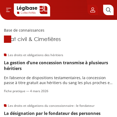
Base de connaissances
Aller au contenu principal
Base de connaissances
État civil & Cimetières
vil & Cimetières
ns & Élu local
Les droits et obligations des héritiers
La gestion d’une concession transmise à plusieurs
& Finances locales
héritiers
En l’absence de dispositions testamentaires, la concession
de publique
passe à titre gratuit aux héritiers du sang les plus proches en
degré et en état d’indivision perpétuelle.
Fiche pratique —
4 mars 2026
sme
Les droits et obligations du concessionnaire : le fondateur
itoriales
La désignation par le fondateur des personnes