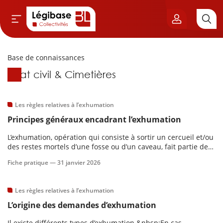
Base de connaissances
Aller au contenu principal
Base de connaissances
État civil & Cimetières
vil & Cimetières
ns & Élu local
Les règles relatives à l’exhumation
Principes généraux encadrant l’exhumation
& Finances locales
L’exhumation, opération qui consiste à sortir un cercueil et/ou
des restes mortels d’une fosse ou d’un caveau, fait partie des
de publique
missions de service public rattachées au service extérieur des
Fiche pratique —
31 janvier 2026
pompes funèbres.&nbsp;L’exhumation n’est possible que si
elle présente une a
sme
Les règles relatives à l’exhumation
L’origine des demandes d’exhumation
itoriales
Il existe différents types d’exhumation.&nbsp;En cas