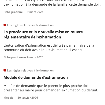
d’exhumation à la demande de la famille, cette demande doit
émaner du plus proche parent du défunt, qui peut être la
scientifique
Fiche pratique —
9 mars 2026
personne ayant eu qualité pour pourvoir aux funérailles.
er
Les règles relatives à l’exhumation
La procédure et la nouvelle mise en œuvre
gratuitement
réglementaire de l’exhumation
L’autorisation d’exhumation est délivrée par le maire de la
commune où doit avoir lieu l’exhumation. Il est seul
compétent pour cela.
Fiche pratique —
9 mars 2026
Les règles relatives à l’exhumation
Modèle de demande d’exhumation
Modèle de demande que le parent le plus proche doit
présenter au maire pour demander l’exhumation du défunt.
Modèle —
30 janvier 2026