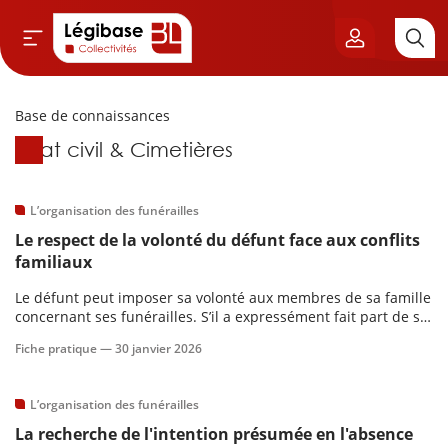
Base de connaissances
Aller au contenu principal
Base de connaissances
État civil & Cimetières
vil & Cimetières
ns & Élu local
L’organisation des funérailles
Le respect de la volonté du défunt face aux conflits
& Finances locales
familiaux
Le défunt peut imposer sa volonté aux membres de sa famille
de publique
concernant ses funérailles. S’il a expressément fait part de sa
volonté, la personne qui a qualité pour pourvoir aux
Fiche pratique —
30 janvier 2026
funérailles doit l’exécuter.
sme
L’organisation des funérailles
itoriales
La recherche de l'intention présumée en l'absence