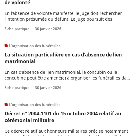
de volonté
En l’absence de volonté manifeste, le juge doit rechercher
scientifique
l’intention présumée du défunt. Le juge poursuit des
investigations en ce sens et fait prévaloir cette intention
Fiche pratique —
30 janvier 2026
er
présumée sur la volonté de tous les membres de la famille
même si celle-ci ne résulte que d’une simple déclaration
verbale.
L’organisation des funérailles
gratuitement
La situation particulière en cas d'absence de lien
matrimonial
En cas d’absence de lien matrimonial, le concubin ou la
concubine peut être amené(e) à organiser les funérailles dans
certaines conditions. Il faut alors distinguer la situation des
Fiche pratique —
30 janvier 2026
concubins hétérosexuels, celle des concubins homosexuels et
celle des partenaires pacsés.
L’organisation des funérailles
Décret n° 2004-1101 du 15 octobre 2004 relatif au
cérémonial militaire
Ce décret relatif aux honneurs militaires précise notamment