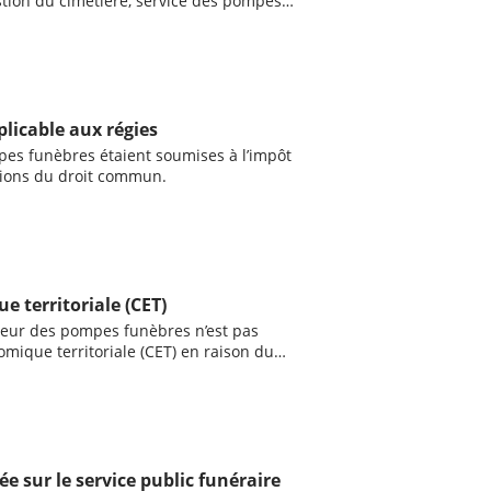
stion du cimetière, service des pompes
rations funéraires. La nature de l’activité
ervice public administratif, soit du servic
plicable aux régies
es funèbres étaient soumises à l’impôt
itions du droit commun.
 territoriale (CET)
rieur des pompes funèbres n’est pas
mique territoriale (CET) en raison du
Contenu :
ée sur le service public funéraire