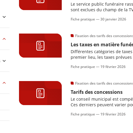
Le service public funéraire ras
sont exclues du champ de la TV
conditions de droit commun ou 
Fiche pratique —
30 janvier 2026
service peut également parfois 
Fixation des tarifs des concession
Les taxes en matière funé
Différentes catégories de taxes
premier lieu, les taxes prévue
s
relatives aux opérations de co
Fiche pratique —
19 février 2026
peuvent être créées par le cons
s
Fixation des tarifs des concession
Tarifs des concessions
Le conseil municipal est compét
Ces derniers peuvent varier po
tarification est calculée au mèt
Fiche pratique —
19 février 2026
dans une même catégorie de c