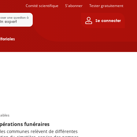
Comité scientifique
S'abonner
Tester gratuitement
oser une question à
Se connecter
Un expert
itoriales
tables
opérations funéraires
les communes relèvent de différentes