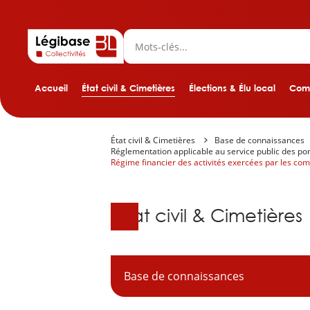
Accueil
État civil & Cimetières
Élections & Élu local
Comp
État civil & Cimetières
Base de connaissances
Réglementation applicable au service public des p
Régime financier des activités exercées par les c
Base de connaissanc
État civil & Cimetières
Base de connaissances