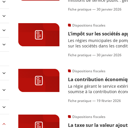
missions de service public : ge
funèbres et surveillance des opé
Fiche pratique —
30 janvier 2026
concernée – qui relève soit du s
Dispositions fiscales
L’impôt sur les sociétés ap
Les régies municipales de pomp
sur les sociétés dans les cond
Fiche pratique —
30 janvier 2026
Dispositions fiscales
La contribution économique
La régie gérant le service exté
soumise à la contribution écono
caractère sanitaire du service.
Fiche pratique —
19 février 2026
Dispositions fiscales
La taxe sur la valeur ajout