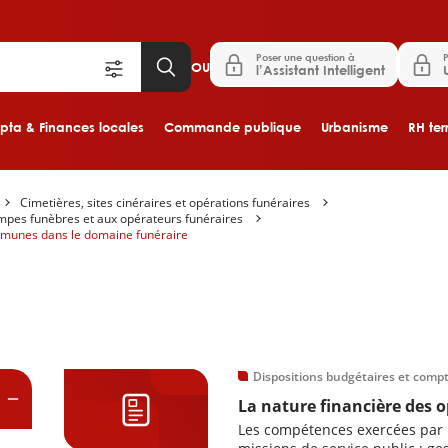
Poser une question à
P
OU
l’Assistant Intelligent
ta & Finances locales
Commande publique
Urbanisme
RH terr
Cimetières, sites cinéraires et opérations funéraires
Aller au contenu principal
ompes funèbres et aux opérateurs funéraires
ommunes dans le domaine funéraire
es
Dispositions budgétaires et comp
La nature financière des 
Les compétences exercées par 