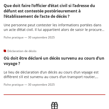
Que doit faire l’officier d’état civil si l’adresse du
défunt est contestée postérieurement à
l’établissement de l’acte de décès ?
Une personne peut contester les informations portées dans
un acte d’état civil. Il lui appartient alors de saisir le procureur
de la République ou l’officier d’état civil territorialement
Fiche pratique —
30 septembre 2025
compétent en apportant les preuves nécessaires au
traitement de sa demande.
Déclaration de décès
Où doit être déclaré un décès survenu au cours d’un
voyage ?
Le lieu de déclaration d’un décès au cours d’un voyage est
différent s’il est survenu au cours d’un transport routier,
aérien, ferroviaire ou maritime.
Fiche pratique —
30 septembre 2025