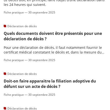
les 24 heures qui suivent.
scientifique
Fiche pratique —
30 septembre 2025
er
Déclaration de décès
Quels documents doivent être présentés pour une
gratuitement
déclaration de décès ?
Pour une déclaration de décès, il faut notamment fournir le
certificat médical constatant le décès et, dans la mesure du
possible, une pièce d’identité du défunt, son livret de famille
Fiche pratique —
30 septembre 2025
ou son acte de naissance.
Déclaration de décès
Doit-on faire apparaitre la filiation adoptive du
défunt sur un acte de décès ?
Fiche pratique —
30 septembre 2025
Déclaration de décès