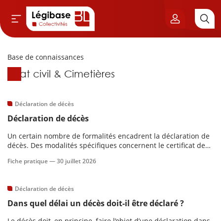
Base de connaissances
Aller au contenu principal
Base de connaissances
État civil & Cimetières
vil & Cimetières
ns & Élu local
Déclaration de décès
Déclaration de décès
& Finances locales
Un certain nombre de formalités encadrent la déclaration de
décès. Des modalités spécifiques concernent le certificat de
de publique
décès et la pose du bracelet sur le défunt.Contenu :
Fiche pratique —
30 juillet 2026
sme
Déclaration de décès
Dans quel délai un décès doit-il être déclaré ?
itoriales
Le décès doit, en principe, faire l’objet d’une déclaration dans