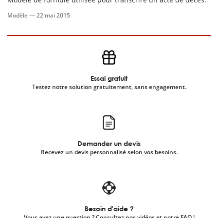
Modèle —
22 mai 2015
scientifique
er
gratuitement
Essai gratuit
Testez notre solution gratuitement, sans engagement.
Demander un devis
Recevez un devis personnalisé selon vos besoins.
Besoin d'aide ?
Vous avez une question ? Consultez nos vidéos et notre FAQ !