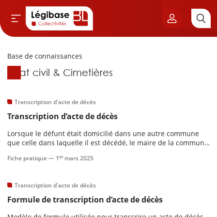
Base de connaissances
Aller au contenu principal
Base de connaissances
État civil & Cimetières
vil & Cimetières
ns & Élu local
Transcription d'acte de décès
Transcription d’acte de décès
& Finances locales
Lorsque le défunt était domicilié dans une autre commune
que celle dans laquelle il est décédé, le maire de la commune
de publique
de décès envoie une copie de l’acte de décès aux fins de
er
Fiche pratique —
1
mars 2025
transcription à cette première.Contenu :
sme
Transcription d'acte de décès
Formule de transcription d’acte de décès
itoriales
Modèle de formule utilisée pour transcrire un acte de décès.