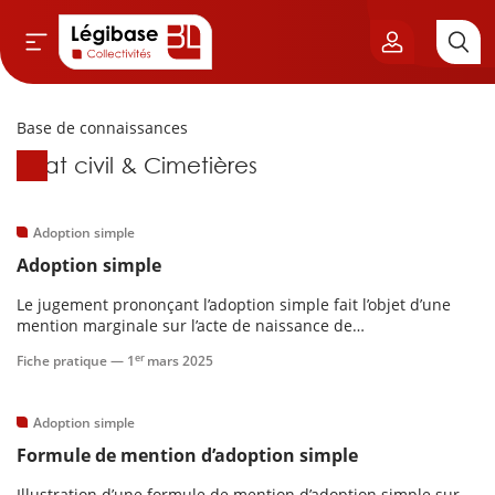
Base de connaissances
Aller au contenu principal
Base de connaissances
État civil & Cimetières
vil & Cimetières
ns & Élu local
Adoption simple
Adoption simple
& Finances locales
Le jugement prononçant l’adoption simple fait l’objet d’une
mention marginale sur l’acte de naissance de
de publique
l’enfant. L’adoption simple ajoute une nouvelle famille à la
er
Fiche pratique —
1
mars 2025
famille d’origine de l’enfant.Contenu :
sme
Adoption simple
Formule de mention d’adoption simple
itoriales
Illustration d’une formule de mention d’adoption simple sur