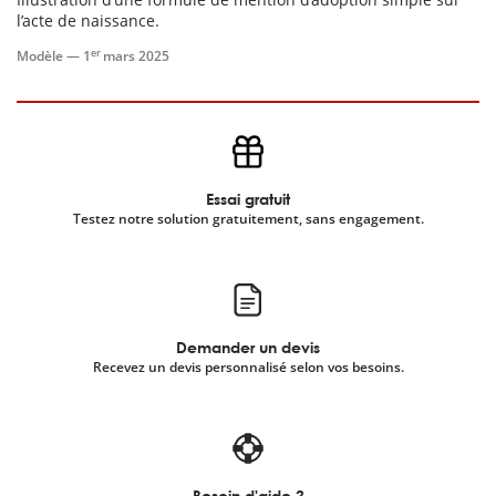
l’acte de naissance.
scientifique
er
Modèle —
1
mars 2025
er
gratuitement
Essai gratuit
Testez notre solution gratuitement, sans engagement.
Demander un devis
Recevez un devis personnalisé selon vos besoins.
Besoin d'aide ?