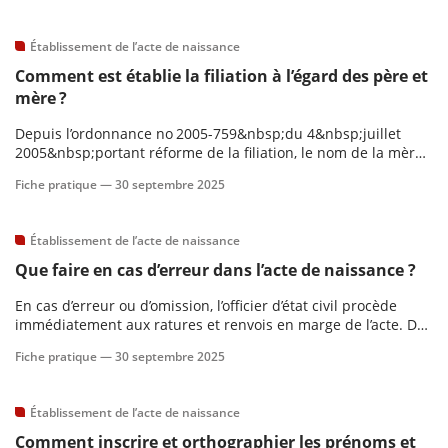
Établissement de l’acte de naissance
Comment est établie la filiation à l’égard des père et
mère ?
Depuis l’ordonnance no 2005-759&nbsp;du 4&nbsp;juillet
2005&nbsp;portant réforme de la filiation, le nom de la mère
porté dans l’acte de naissance établit la filiation à son égard.
Fiche pratique —
30 septembre 2025
Établissement de l’acte de naissance
Que faire en cas d’erreur dans l’acte de naissance ?
En cas d’erreur ou d’omission, l’officier d’état civil procède
immédiatement aux ratures et renvois en marge de l’acte. Des
modalités spécifiques s’appliquent en cas d’acte informatisé
Fiche pratique —
30 septembre 2025
ou de constat tardif de l’erreur.
Établissement de l’acte de naissance
Comment inscrire et orthographier les prénoms et