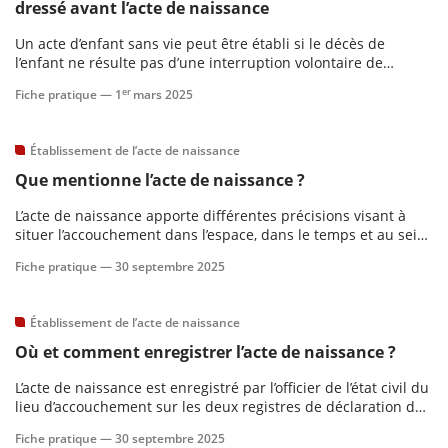
dressé avant l’acte de naissance
Un acte d’enfant sans vie peut être établi si le décès de
scientifique
l’enfant ne résulte pas d’une interruption volontaire de
grossesse ou si l’interruption spontanée de la grossesse a eu
er
Fiche pratique —
1
mars 2025
er
lieu en deçà du délai minimum de&nbsp;15 semaines
d’aménorrhée.
Établissement de l’acte de naissance
gratuitement
Que mentionne l’acte de naissance ?
L’acte de naissance apporte différentes précisions visant à
situer l’accouchement dans l’espace, dans le temps et au sein
de la famille (C. civ, art.&nbsp;57). Ci-après, toutes les
Fiche pratique —
30 septembre 2025
mentions obligatoires.
Établissement de l’acte de naissance
Où et comment enregistrer l’acte de naissance ?
L’acte de naissance est enregistré par l’officier de l’état civil du
lieu d’accouchement sur les deux registres de déclaration de
naissance. Un exemplaire reste en mairie et le second est
Fiche pratique —
30 septembre 2025
destiné au greffe du tribunal judiciaire.