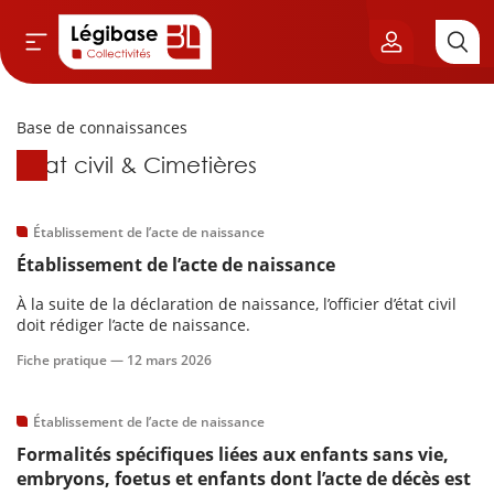
Base de connaissances
Aller au contenu principal
Base de connaissances
État civil & Cimetières
vil & Cimetières
ns & Élu local
Établissement de l’acte de naissance
Établissement de l’acte de naissance
& Finances locales
À la suite de la déclaration de naissance, l’officier d’état civil
doit rédiger l’acte de naissance.
de publique
Fiche pratique —
12 mars 2026
sme
Établissement de l’acte de naissance
Formalités spécifiques liées aux enfants sans vie,
itoriales
embryons, foetus et enfants dont l’acte de décès est