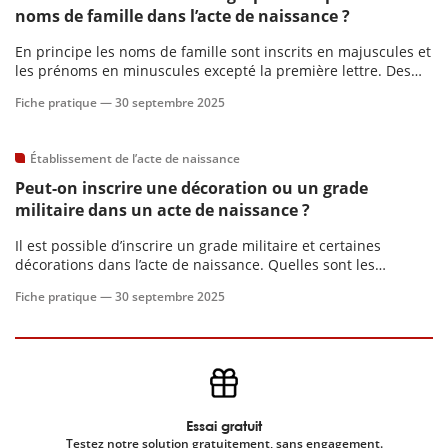
noms de famille dans l’acte de naissance ?
En principe les noms de famille sont inscrits en majuscules et
les prénoms en minuscules excepté la première lettre. Des
modalités spécifiques s’appliquent lorsque le nom se
Fiche pratique —
30 septembre 2025
compose de deux vocables (noms des deux parents), séparés
alors par un double tiret (--).
Établissement de l’acte de naissance
Peut-on inscrire une décoration ou un grade
militaire dans un acte de naissance ?
Il est possible d’inscrire un grade militaire et certaines
décorations dans l’acte de naissance. Quelles sont les
modalités ?
Fiche pratique —
30 septembre 2025
Essai gratuit
Testez notre solution gratuitement, sans engagement.