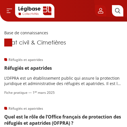
Base de connaissances
Aller au contenu principal
Base de connaissances
État civil & Cimetières
vil & Cimetières
ns & Élu local
Réfugiés et apatrides
Réfugiés et apatrides
& Finances locales
L’OFPRA est un établissement public qui assure la protection
juridique et administrative des réfugiés et apatrides. Il est le
de publique
seul habilité à leur délivrer les certificats d’état civil et, en cas
er
Fiche pratique —
1
mars 2025
de besoin, les certificats de coutume.
sme
Réfugiés et apatrides
Quel est le rôle de l’Office français de protection des
itoriales
réfugiés et apatrides (OFPRA) ?