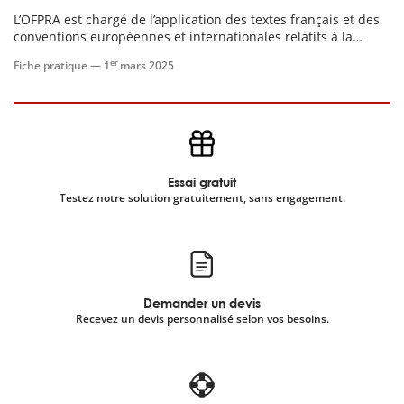
L’OFPRA est chargé de l’application des textes français et des
conventions européennes et internationales relatifs à la
scientifique
reconnaissance de la qualité de réfugié, d’apatride et à
er
Fiche pratique —
1
mars 2025
l’admission à la protection subsidiaire.
er
gratuitement
Essai gratuit
Testez notre solution gratuitement, sans engagement.
Demander un devis
Recevez un devis personnalisé selon vos besoins.