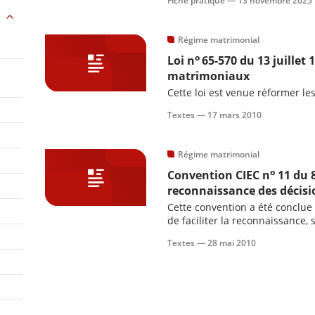
Fiche pratique —
13 novembre 2025
communauté universelle.
Régime matrimonial
o
Loi n
65-570 du 13 juillet
matrimoniaux
Cette loi est venue réformer l
Textes —
17 mars 2010
Régime matrimonial
o
Convention CIEC n
11 du 
reconnaissance des décisio
Cette convention a été conclue
de faciliter la reconnaissance, s
contractants, des décisions ren
Textes —
28 mai 2010
lien conjugal.