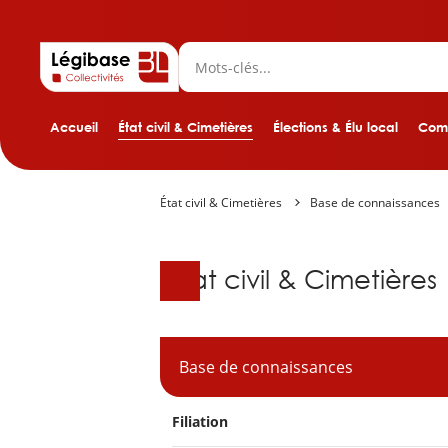
Accueil
État civil & Cimetières
Élections & Élu local
Comp
État civil & Cimetières
Base de connaissances
Base de connaissanc
État civil & Cimetières
Base de connaissances
Filiation