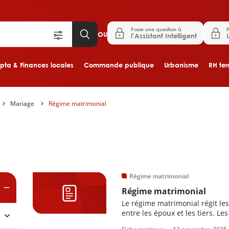
Poser une question à
P
OU
l’Assistant Intelligent
ta & Finances locales
Commande publique
Urbanisme
RH terr
Mariage
Régime matrimonial
Aller au contenu principal
es
Régime matrimonial
Régime matrimonial
Le régime matrimonial régit les
entre les époux et les tiers. L
contrat, entre les différents r