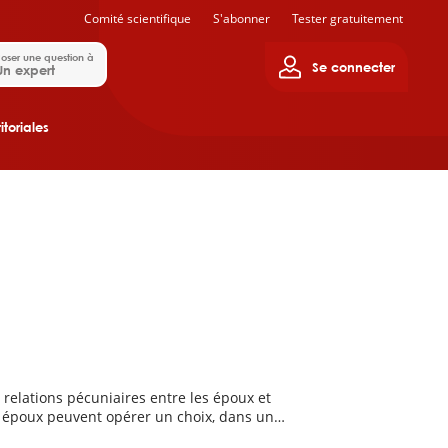
Comité scientifique
S'abonner
Tester gratuitement
oser une question à
Se connecter
Un expert
itoriales
 relations pécuniaires entre les époux et
es époux peuvent opérer un choix, dans un
égimes que sont la séparation de biens ou la